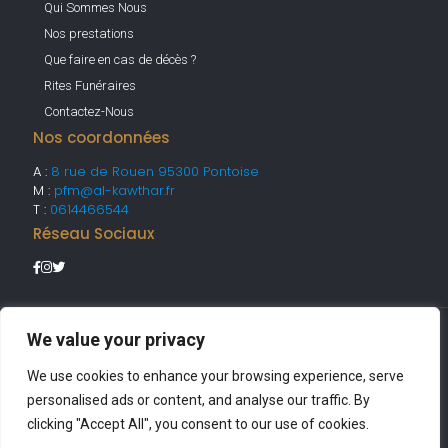
Qui Sommes Nous
Nos prestations
Que faire en cas de décès ?
Rites Funéraires
Contactez-Nous
Nos coordonnées
A :
8 rue de Rouen 95300 Pontoise
M :
pfm@al-kawthar.fr
T :
0614466544
Réseau Sociaux
We value your privacy
We use cookies to enhance your browsing experience, serve
©AL KAWTHAR 2026 |
Politique de confidentialité
|
Mentions
personalised ads or content, and analyse our traffic. By
légales
clicking "Accept All", you consent to our use of cookies.