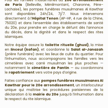
Pour les familles musulmanes du
20e arrondissement
de Paris
(Belleville, Ménilmontant, Charonne, Père-
Lachaise), les pompes funèbres musulmanes Al Kawthar
sont disponibles 24h/24, 7j/7. Nous intervenons
directement à l’
Hôpital Tenon
(AP-HP, 4 rue de la Chine,
75020) et dans l’ensemble des établissements de santé
du 20e, pour prendre en charge le défunt dès l’annonce
du décès, dans la dignité et dans le respect des rites
islamiques.
Notre équipe assure la
toilette rituelle (ghusl)
, la mise
en
linceul (kafan)
, et coordonne la
Salat al-Janazah
(prière funéraire) avec les lieux de culte du quartier. Pour
l’inhumation, nous accompagnons les familles vers les
cimetières avec carré musulman les plus proches —
notamment le
cimetière de Pantin
— ou coordonnons
le
rapatriement
vers votre pays d’origine.
Faites confiance aux
pompes funèbres musulmanes Al
Kawthar pour le 20e arrondissement
, un interlocuteur
unique qui maîtrise les procédures parisiennes de la
déclaration à la
mairie du 20e
jusqu’à l’inhumation dans
le respect du rite islamique.