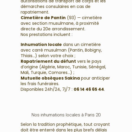
autorisations de transport de corps et les
démarches consulaires en cas de
rapatriement.
Cimetière de Pantin
(93) — cimetière
avec section musulmane, à proximité
directe du 20e arrondissement.
Nos prestations incluent :
Inhumation locale
dans un cimetière
avec carré musulman (Pantin, Bobigny,
Thiais…) selon votre choix ;
Rapatriement du défunt
vers le pays
d’origine (Algérie, Maroc, Tunisie, Sénégal,
Mali, Turquie, Comores…) ;
Mutuelle obsèques Sakina
pour anticiper
les frais funéraires.
Disponibles 24h/24, 7j/7 :
06 14 46 65 44
.
Nos inhumations locales à Paris 20
Selon la tradition prophétique, tout croyant
doit être enterré dans les plus brefs délais