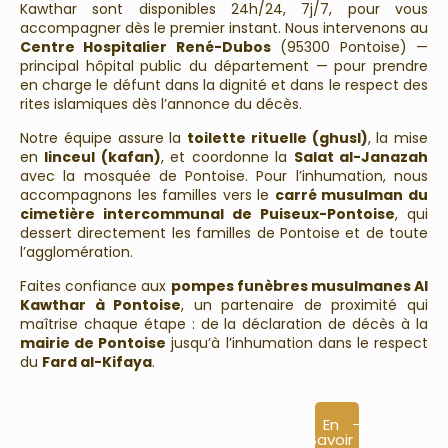
Kawthar sont disponibles 24h/24, 7j/7, pour vous
accompagner dès le premier instant. Nous intervenons au
Centre Hospitalier René-Dubos
(95300 Pontoise) —
principal hôpital public du département — pour prendre
en charge le défunt dans la dignité et dans le respect des
rites islamiques dès l’annonce du décès.
Notre équipe assure la
toilette rituelle (ghusl)
, la mise
en
linceul (kafan)
, et coordonne la
Salat al-Janazah
avec la mosquée de Pontoise. Pour l’inhumation, nous
accompagnons les familles vers le
carré musulman du
cimetière intercommunal de Puiseux-Pontoise
, qui
dessert directement les familles de Pontoise et de toute
l’agglomération.
Faites confiance aux
pompes funèbres musulmanes Al
Kawthar à Pontoise
, un partenaire de proximité qui
maîtrise chaque étape : de la déclaration de décès à la
mairie de Pontoise
jusqu’à l’inhumation dans le respect
du
Fard al-Kifaya
.
En
Savoir