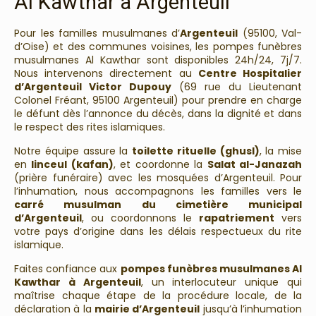
Al Kawthar à Argenteuil
Pour les familles musulmanes d’
Argenteuil
(95100, Val-
d’Oise) et des communes voisines, les pompes funèbres
musulmanes Al Kawthar sont disponibles 24h/24, 7j/7.
Nous intervenons directement au
Centre Hospitalier
d’Argenteuil Victor Dupouy
(69 rue du Lieutenant
Colonel Fréant, 95100 Argenteuil) pour prendre en charge
le défunt dès l’annonce du décès, dans la dignité et dans
le respect des rites islamiques.
Notre équipe assure la
toilette rituelle (ghusl)
, la mise
en
linceul (kafan)
, et coordonne la
Salat al-Janazah
(prière funéraire) avec les mosquées d’Argenteuil. Pour
l’inhumation, nous accompagnons les familles vers le
carré musulman du cimetière municipal
d’Argenteuil
, ou coordonnons le
rapatriement
vers
votre pays d’origine dans les délais respectueux du rite
islamique.
Faites confiance aux
pompes funèbres musulmanes Al
Kawthar à Argenteuil
, un interlocuteur unique qui
maîtrise chaque étape de la procédure locale, de la
déclaration à la
mairie d’Argenteuil
jusqu’à l’inhumation