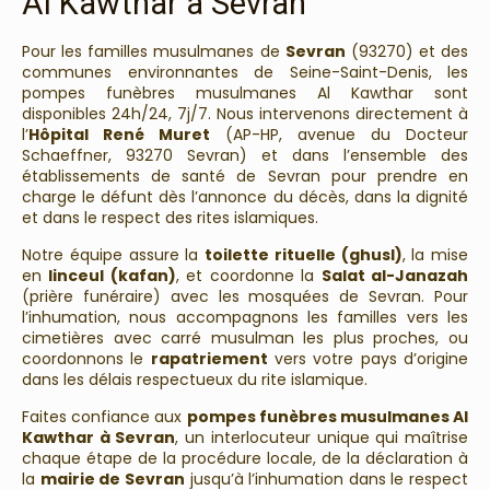
Al Kawthar à Sevran
Pour les familles musulmanes de
Sevran
(93270) et des
communes environnantes de Seine-Saint-Denis, les
pompes funèbres musulmanes Al Kawthar sont
disponibles 24h/24, 7j/7. Nous intervenons directement à
l’
Hôpital René Muret
(AP-HP, avenue du Docteur
Schaeffner, 93270 Sevran) et dans l’ensemble des
établissements de santé de Sevran pour prendre en
charge le défunt dès l’annonce du décès, dans la dignité
et dans le respect des rites islamiques.
Notre équipe assure la
toilette rituelle (ghusl)
, la mise
en
linceul (kafan)
, et coordonne la
Salat al-Janazah
(prière funéraire) avec les mosquées de Sevran. Pour
l’inhumation, nous accompagnons les familles vers les
cimetières avec carré musulman les plus proches, ou
coordonnons le
rapatriement
vers votre pays d’origine
dans les délais respectueux du rite islamique.
Faites confiance aux
pompes funèbres musulmanes Al
Kawthar à Sevran
, un interlocuteur unique qui maîtrise
chaque étape de la procédure locale, de la déclaration à
la
mairie de Sevran
jusqu’à l’inhumation dans le respect